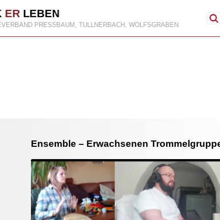
K
ER
LEBEN
EVERBAND PRESSBAUM, TULLNERBACH, WOLFSGRABEN
Ensemble – Erwachsenen Trommelgrupp