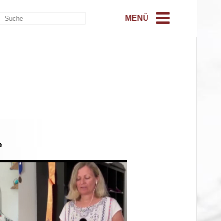
MENÜ
e