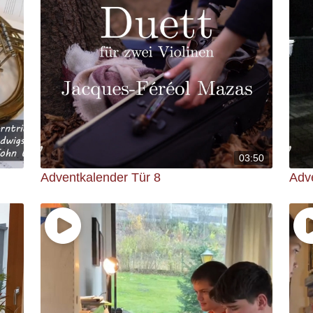
03:50
Adventkalender Tür 8
Adv