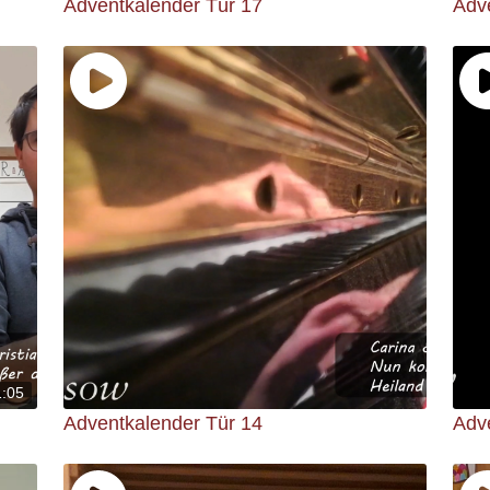
Adventkalender Tür 17
Adv
1:05
Adventkalender Tür 14
Adv