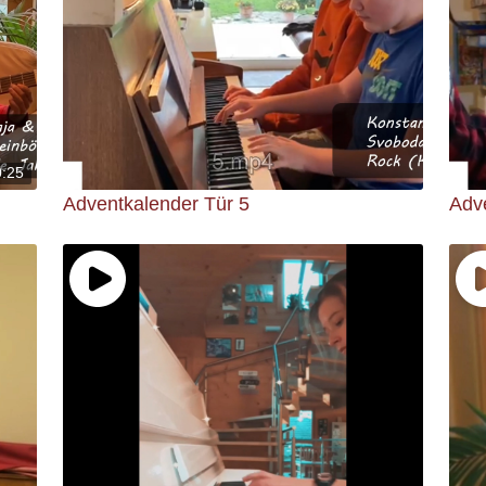
0:25
Adventkalender Tür 5
Adv