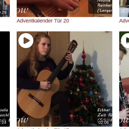
0:29
Adventkalender Tür 20
Adv
2:24
02:06