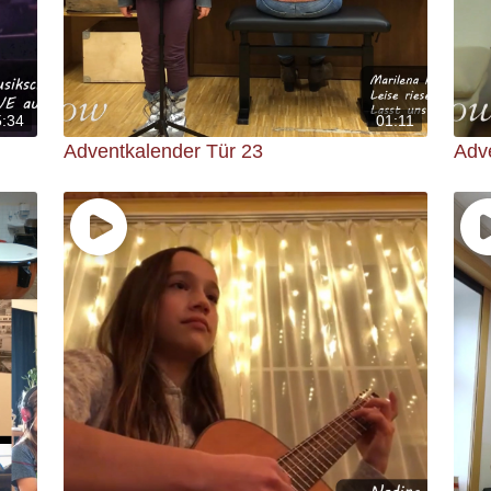
5:34
01:11
Adventkalender Tür 23
Adv